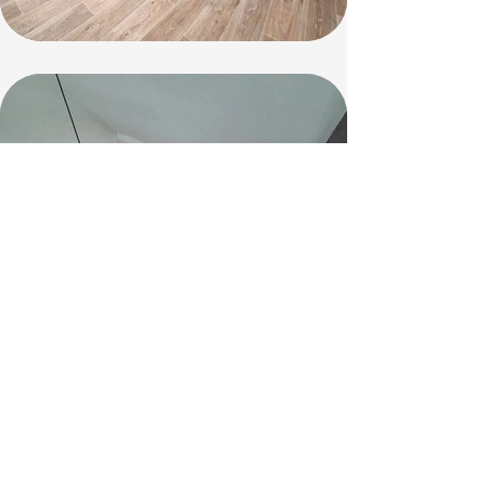
Lille to Meet You
Services
Réalisations
Contact
Je recherche un bien